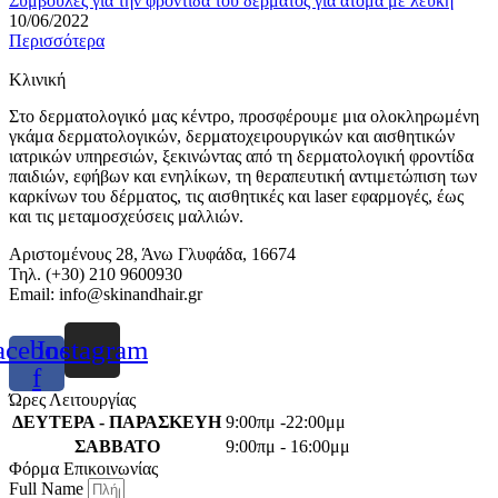
Συμβουλές για την φροντίδα του δέρματος για άτομα με λεύκη
10/06/2022
Περισσότερα
Κλινική
Στο δερματολογικό μας κέντρο, προσφέρουμε μια ολοκληρωμένη
γκάμα δερματολογικών, δερματοχειρουργικών και αισθητικών
ιατρικών υπηρεσιών, ξεκινώντας από τη δερματολογική φροντίδα
παιδιών, εφήβων και ενηλίκων, τη θεραπευτική αντιμετώπιση των
καρκίνων του δέρματος, τις αισθητικές και laser εφαρμογές, έως
και τις μεταμοσχεύσεις μαλλιών.
Αριστομένους 28, Άνω Γλυφάδα, 16674
Τηλ. (+30) 210 9600930
Email:
info@skinandhair.gr
acebook-
Instagram
f
Ώρες Λειτουργίας
ΔΕΥΤΕΡΑ - ΠΑΡΑΣΚΕΥΗ
9:00πμ -22:00μμ
ΣΑΒΒΑΤΟ
9:00πμ - 16:00μμ
Φόρμα Επικοινωνίας
Full Name