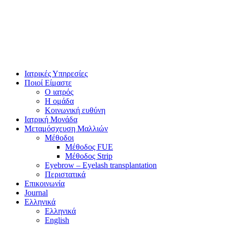
Ιατρικές Υπηρεσίες
Ποιοί Είμαστε
Ο ιατρός
Η ομάδα
Κοινωνική ευθύνη
Ιατρική Μονάδα
Μεταμόσχευση Μαλλιών
Μέθοδοι
Μέθοδος FUE
Μέθοδος Strip
Eyebrow – Eyelash transplantation
Περιστατικά
Επικοινωνία
Journal
Ελληνικά
Ελληνικά
English