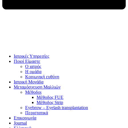
Ιατρικές Υπηρεσίες
Ποιοί Είμαστε
Ο ιατρός
Η ομάδα
Κοινωνική ευθύνη
Ιατρική Μονάδα
Μεταμόσχευση Μαλλιών
Μέθοδοι
Μέθοδος FUE
Μέθοδος Strip
Eyebrow – Eyelash transplantation
Περιστατικά
Επικοινωνία
Journal