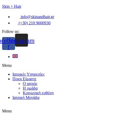
Skin + Hair
info@skinandhair.gr
(+30) 210 9600930
Follow us:
acebook-
Instagram
f
Menu
Ιατρικές Υπηρεσίες
Ποιοι Είμαστε
Ο ιατρός
Η ομάδα
Κοινωνική ευθύνη
Ιατρική Μονάδα
Menu