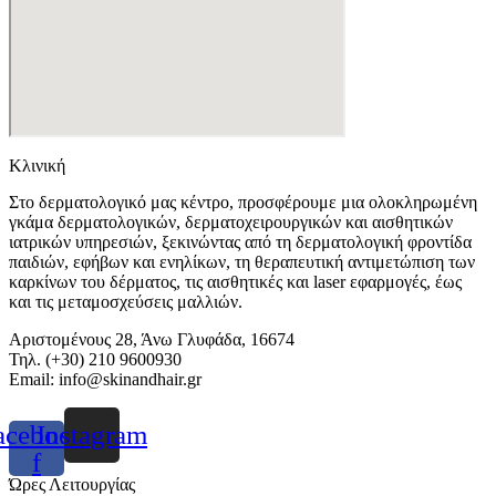
Κλινική
Στο δερματολογικό μας κέντρο, προσφέρουμε μια ολοκληρωμένη
γκάμα δερματολογικών, δερματοχειρουργικών και αισθητικών
ιατρικών υπηρεσιών, ξεκινώντας από τη δερματολογική φροντίδα
παιδιών, εφήβων και ενηλίκων, τη θεραπευτική αντιμετώπιση των
καρκίνων του δέρματος, τις αισθητικές και laser εφαρμογές, έως
και τις μεταμοσχεύσεις μαλλιών.
Αριστομένους 28, Άνω Γλυφάδα, 16674
Τηλ. (+30) 210 9600930
Email:
info@skinandhair.gr
acebook-
Instagram
f
Ώρες Λειτουργίας