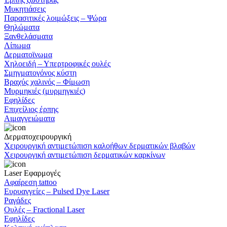
Μυκητιάσεις
Παρασιτικές λοιμώξεις – Ψώρα
Θηλώματα
Ξανθελάσματα
Λίπωμα
Δερματοϊνωμα
Χηλοειδή – Υπερτροφικές ουλές
Σμηγματογόνος κύστη
Βραχύς χαλινός – Φίμωση
Μυρμηκιές (μυρμηγκιές)
Εφηλίδες
Επιχείλιος έρπης
Αιμαγγειώματα
Δερματοχειρουργική
Χειρουργική αντιμετώπιση καλοήθων δερματικών βλαβών
Χειρουργική αντιμετώπιση δερματικών καρκίνων
Laser Εφαρμογές
Αφαίρεση tattoo
Ευρυαγγείες – Pulsed Dye Laser
Ραγάδες
Ουλές – Fractional Laser
Εφηλίδες