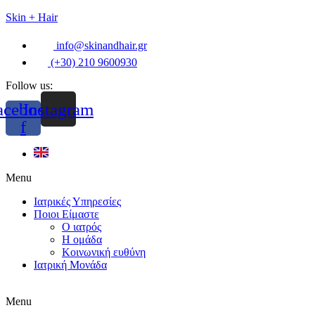
Skin + Hair
info@skinandhair.gr
(+30) 210 9600930
Follow us:
acebook-
Instagram
f
Menu
Ιατρικές Υπηρεσίες
Ποιοι Είμαστε
Ο ιατρός
Η ομάδα
Κοινωνική ευθύνη
Ιατρική Μονάδα
Menu