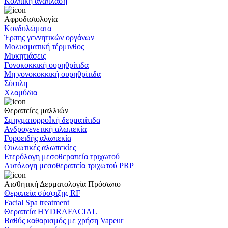
Κολπική ανάπλαση
Αφροδισιολογία
Κονδυλώματα
Έρπης γεννητικών οργάνων
Μολυσματική τέρμινθος
Μυκητιάσεις
Γονοκοκκική ουρηθρίτιδα
Μη γονοκοκκική ουρηθρίτιδα
Σύφιλη
Χλαμύδια
Θεραπείες μαλλιών
ΣμηγματορροΪκή δερματίτιδα
Ανδρογενετική αλωπεκία
Γυροειδής αλωπεκία
Ουλωτικές αλωπεκίες
Ετερόλογη μεσοθεραπεία τριχωτού
Αυτόλογη μεσοθεραπεία τριχωτού PRP
Αισθητική Δερματολογία Πρόσωπο
Θεραπεία σύσφιξης RF
Facial Spa treatment
Θεραπεία HYDRAFACIAL
Βαθύς καθαρισμός με χρήση Vapeur