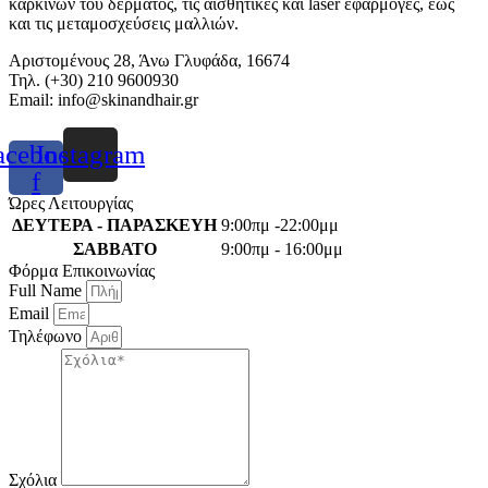
καρκίνων του δέρματος, τις αισθητικές και laser εφαρμογές, έως
και τις μεταμοσχεύσεις μαλλιών.
Αριστομένους 28, Άνω Γλυφάδα, 16674
Τηλ. (+30) 210 9600930
Email:
info@skinandhair.gr
acebook-
Instagram
f
Ώρες Λειτουργίας
ΔΕΥΤΕΡΑ - ΠΑΡΑΣΚΕΥΗ
9:00πμ -22:00μμ
ΣΑΒΒΑΤΟ
9:00πμ - 16:00μμ
Φόρμα Επικοινωνίας
Full Name
Email
Τηλέφωνο
Σχόλια