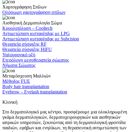
Xαρτογράφηση Σπίλων
Ολόσωμη χαρτογράφηση σπίλων
Αισθητική Δερματολογία Σώμα
Κρυολιπόλυση – Cooltech
Αντιμετώπιση κυτταρίτιδας με LPG
Αντιμετώπιση κυτταρίτιδας με Subcision
Θεραπεία σύσφιξης RF
Θεραπεία σύσφιξης HIFU
Υαλουρονικό οξύ
Ετερόλογη μεσοθεραπεία σώματος
Νήματα Σώματος
Μεταμόσχευση Μαλλιών
Μέθοδος FUE
Body hair transplantation
Eyebrow – Eyelash transplantation
Κλινική
Στο δερματολογικό μας κέντρο, προσφέρουμε μια ολοκληρωμένη
γκάμα δερματολογικών, δερματοχειρουργικών και αισθητικών
ιατρικών υπηρεσιών, ξεκινώντας από τη δερματολογική φροντίδα
παιδιών, εφήβων και ενηλίκων, τη θεραπευτική αντιμετώπιση των