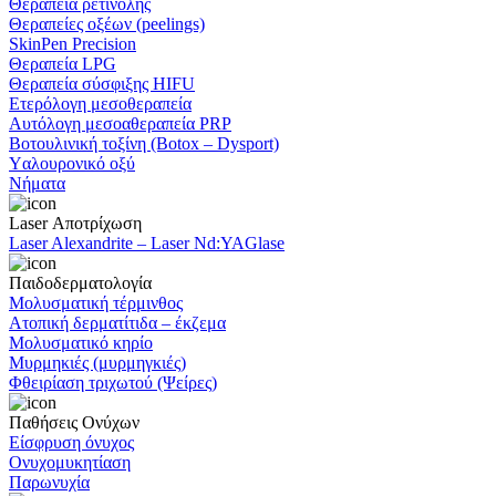
Θεραπεία ρετινόλης
Θεραπείες οξέων (peelings)
SkinPen Precision
Θεραπεία LPG
Θεραπεία σύσφιξης HIFU
Ετερόλογη μεσοθεραπεία
Αυτόλογη μεσοαθεραπεία PRP
Βοτουλινική τοξίνη (Botox – Dysport)
Yαλουρονικό οξύ
Νήματα
Laser Αποτρίχωση
Laser Alexandrite – Laser Νd:YAGlase
Παιδοδερματολογία
Μολυσματική τέρμινθος
Ατοπική δερματίτιδα – έκζεμα
Μολυσματικό κηρίο
Μυρμηκιές (μυρμηγκιές)
Φθειρίαση τριχωτού (Ψείρες)
Παθήσεις Oνύχων
Είσφρυση όνυχος
Ονυχομυκητίαση
Παρωνυχία