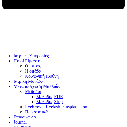
Ιατρικές Υπηρεσίες
Ποιοί Είμαστε
Ο ιατρός
Η ομάδα
Κοινωνική ευθύνη
Ιατρική Μονάδα
Μεταμόσχευση Μαλλιών
Μέθοδοι
Μέθοδος FUE
Μέθοδος Strip
Eyebrow – Eyelash transplantation
Περιστατικά
Επικοινωνία
Journal