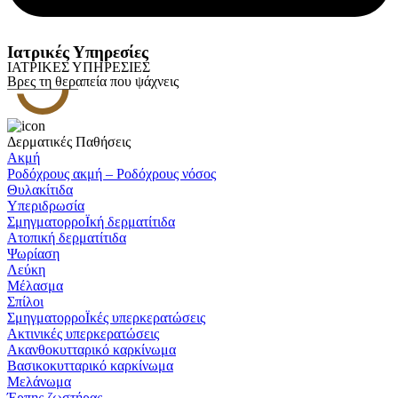
Ιατρικές Υπηρεσίες
ΙΑΤΡΙΚΕΣ ΥΠΗΡΕΣΙΕΣ
Βρες τη θεραπεία που ψάχνεις
Δερματικές Παθήσεις
Ακμή
Ροδόχρους ακμή – Ροδόχρους νόσος
Θυλακίτιδα
Υπεριδρωσία
ΣμηγματορροΪκή δερματίτιδα
Ατοπική δερματίτιδα
Ψωρίαση
Λεύκη
Μέλασμα
Σπίλοι
ΣμηγματορροΪκές υπερκερατώσεις
Ακτινικές υπερκερατώσεις
Ακανθοκυτταρικό καρκίνωμα
Βασικοκυτταρικό καρκίνωμα
Μελάνωμα
Έρπης ζωστήρας