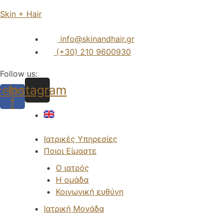
Skin + Hair
info@skinandhair.gr
(+30) 210 9600930
Follow us:
cebook-
Instagram
f
Menu
Ιατρικές Υπηρεσίες
Ποιοι Είμαστε
Ο ιατρός
Η ομάδα
Κοινωνική ευθύνη
Ιατρική Μονάδα