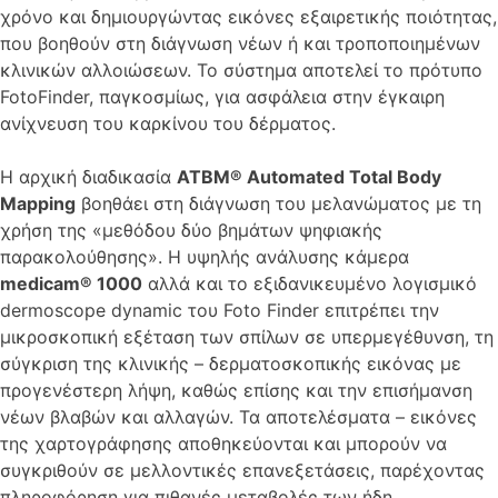
χρόνο και δημιουργώντας εικόνες εξαιρετικής ποιότητας,
που βοηθούν στη διάγνωση νέων ή και τροποποιημένων
κλινικών αλλοιώσεων. Το σύστημα αποτελεί το πρότυπο
FotoFinder, παγκοσμίως, για ασφάλεια στην έγκαιρη
ανίχνευση του καρκίνου του δέρματος.
Η αρχική διαδικασία
ATBM® Automated Total Body
Mapping
βοηθάει στη διάγνωση του μελανώματος με τη
χρήση της «μεθόδου δύο βημάτων ψηφιακής
παρακολούθησης». Η υψηλής ανάλυσης κάμερα
medicam® 1000
αλλά και το εξιδανικευμένο λογισμικό
dermoscope dynamic του Foto Finder επιτρέπει την
μικροσκοπική εξέταση των σπίλων σε υπερμεγέθυνση, τη
σύγκριση της κλινικής – δερματοσκοπικής εικόνας με
προγενέστερη λήψη, καθώς επίσης και την επισήμανση
νέων βλαβών και αλλαγών. Τα αποτελέσματα – εικόνες
της χαρτογράφησης αποθηκεύονται και μπορούν να
συγκριθούν σε μελλοντικές επανεξετάσεις, παρέχοντας
πληροφόρηση για πιθανές μεταβολές των ήδη