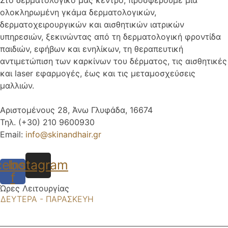
ολοκληρωμένη γκάμα δερματολογικών,
δερματοχειρουργικών και αισθητικών ιατρικών
υπηρεσιών, ξεκινώντας από τη δερματολογική φροντίδα
παιδιών, εφήβων και ενηλίκων, τη θεραπευτική
αντιμετώπιση των καρκίνων του δέρματος, τις αισθητικές
και laser εφαρμογές, έως και τις μεταμοσχεύσεις
μαλλιών.
Αριστομένους 28, Άνω Γλυφάδα, 16674
Τηλ. (+30) 210 9600930
Email:
info@skinandhair.gr
cebook-
Instagram
f
Ώρες Λειτουργίας
ΔΕΥΤΕΡΑ - ΠΑΡΑΣΚΕΥΗ
9:00πμ -22:00μμ