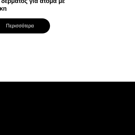
 δέρματος για άτομα με
κη
Περισσότερα