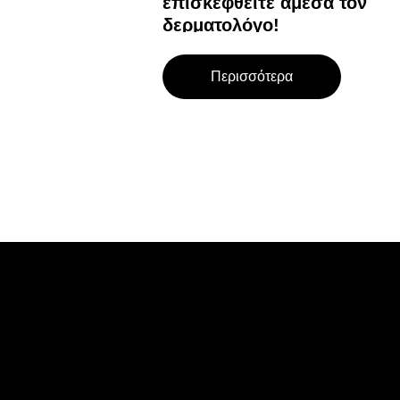
επισκεφθείτε άμεσα τον
δερματολόγο!
Περισσότερα