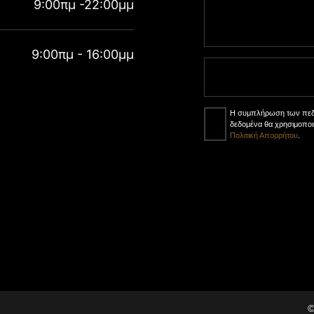
9:00πμ -22:00μμ
9:00πμ - 16:00μμ
Η συμπλήρωση των πεδίω
δεδομένα θα χρησιμοποι
Πολιτική Απορρήτου
.
©