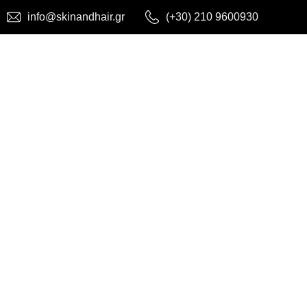
info@skinandhair.gr
(+30) 210 9600930