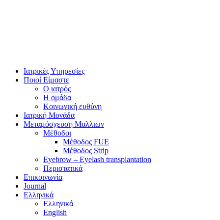
Ιατρικές Υπηρεσίες
Ποιοί Είμαστε
Ο ιατρός
Η ομάδα
Κοινωνική ευθύνη
Ιατρική Μονάδα
Μεταμόσχευση Μαλλιών
Μέθοδοι
Μέθοδος FUE
Μέθοδος Strip
Eyebrow – Eyelash transplantation
Περιστατικά
Επικοινωνία
Journal
Ελληνικά
Ελληνικά
English