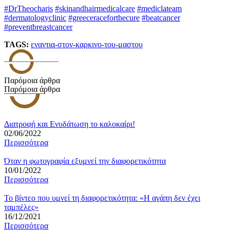
#DrTheocharis
#skinandhairmedicalcare
#mediclateam
#dermatologyclinic
#greeceraceforthecure
#beatcancer
#preventbreastcancer
TAGS:
εναντια-στον-καρκινο-του-μαστου
Παρόμοια άρθρα
Παρόμοια άρθρα
Διατροφή και Ενυδάτωση το καλοκαίρι!
02/06/2022
Περισσότερα
Όταν η φωτογραφία εξυμνεί την διαφορετικότητα
10/01/2022
Περισσότερα
Το βίντεο που υμνεί τη διαφορετικότητα: «Η αγάπη δεν έχει
ταμπέλες»
16/12/2021
Περισσότερα