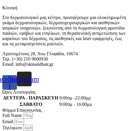
Κλινική
Στο δερματολογικό μας κέντρο, προσφέρουμε μια ολοκληρωμένη
γκάμα δερματολογικών, δερματοχειρουργικών και αισθητικών
ιατρικών υπηρεσιών, ξεκινώντας από τη δερματολογική φροντίδα
παιδιών, εφήβων και ενηλίκων, τη θεραπευτική αντιμετώπιση των
καρκίνων του δέρματος, τις αισθητικές και laser εφαρμογές, έως
και τις μεταμοσχεύσεις μαλλιών.
Αριστομένους 28, Άνω Γλυφάδα, 16674
Τηλ. (+30) 210 9600930
Email:
info@skinandhair.gr
acebook-
Instagram
f
Ώρες Λειτουργίας
ΔΕΥΤΕΡΑ - ΠΑΡΑΣΚΕΥΗ
9:00πμ -22:00μμ
ΣΑΒΒΑΤΟ
9:00πμ - 16:00μμ
Φόρμα Επικοινωνίας
Full Name
Email
Τηλέφωνο