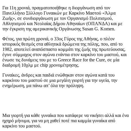
Για 11η χρονιά, πραγματοποιήθηκε η διοργάνωση από τον
Πανελλήνιο Σύλλογο Γυναικών με Καρκίνο Μαστού «Άλμα
Ζωής», σε συνδιοργάνωση με τον Οργανισμό Πολιτισμού,
Αθλητισμού και Νεολαίας Δήμου Αθηναίων (ΟΠΑΝΔΑ) και με
την έγκριση της αμερικανικής Οργάνωσης Susan G. Komen.
Φέτος, για πρώτη χρονιά, ο 33ος Γύρος της Αθήνας, ο πλέον
ιστορικός θεσμός στα αθλητικά δρώμενα της πόλης, που, από το
1982, αποτελεί αναπόσπαστο κομμάτι της ζωής της πρωτεύουσας,
έγινε σύμμαχος στον αγώνα ενάντια στον καρκίνο του μαστού, και
ένωσε τις δυνάμεις του με το Greece Race for the Cure, σε μία
διαδρομή 10χλμ με chip χρονομέτρησης.
Γυναίκες, άνδρες και παιδιά ενώθηκαν στον αγώνα κατά του
καρκίνου του μαστού σε μια μεγάλη γιορτή για την υγεία, την
ενημέρωση, μα πάνω απ’ όλα την πρόληψη.
Μια γιορτή για κάθε γυναίκα που κατάφερε να νικήσει αλλά και ένα
ηχηρό μήνυμα, για να μη χαθεί ποτέ πια καμμία γυναίκα από
καρκίνο του μαστού.