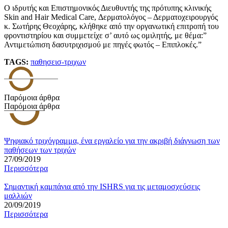
Ο ιδρυτής και Επιστημονικός Διευθυντής της πρότυπης κλινικής
Skin and Hair Medical Care, Δερματολόγος – Δερματοχειρουργός
κ. Σωτήρης Θεοχάρης, κλήθηκε από την οργανωτική επιτροπή του
φροντιστηρίου και συμμετείχε σ’ αυτό ως ομιλητής, με θέμα:”
Αντιμετώπιση δασυτριχισμού με πηγές φωτός – Επιπλοκές.”
TAGS:
παθησεισ-τριχων
Παρόμοια άρθρα
Παρόμοια άρθρα
Ψηφιακό τριχόγραμμα, ένα εργαλείο για την ακριβή διάγνωση των
παθήσεων των τριχών
27/09/2019
Περισσότερα
Σημαντική καμπάνια από την ISHRS για τις μεταμοσχεύσεις
μαλλιών
20/09/2019
Περισσότερα