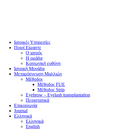
Ιατρικές Υπηρεσίες
Ποιοί Είμαστε
Ο ιατρός
Η ομάδα
Κοινωνική ευθύνη
Ιατρική Μονάδα
Μεταμόσχευση Μαλλιών
Μέθοδοι
Μέθοδος FUE
Μέθοδος Strip
Eyebrow – Eyelash transplantation
Περιστατικά
Επικοινωνία
Journal
Ελληνικά
Ελληνικά
English