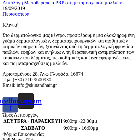
Αυτόλογη Μεσοθεραπεία PRP στη μεταμόσχευση μαλλιών.
19/09/2019
Περισσότερα
Κλινική
Στο δερματολογικό μας κέντρο, προσφέρουμε μια ολοκληρωμένη
γκάμα δερματολογικών, δερματοχειρουργικών και αισθητικών
ιατρικών υπηρεσιών, ξεκινώντας από τη δερματολογική φροντίδα
παιδιών, εφήβων και ενηλίκων, τη θεραπευτική αντιμετώπιση των
καρκίνων του δέρματος, τις αισθητικές και laser εφαρμογές, έως
και τις μεταμοσχεύσεις μαλλιών.
Αριστομένους 28, Άνω Γλυφάδα, 16674
Τηλ. (+30) 210 9600930
Email:
info@skinandhair.gr
acebook-
Instagram
f
Ώρες Λειτουργίας
ΔΕΥΤΕΡΑ - ΠΑΡΑΣΚΕΥΗ
9:00πμ -22:00μμ
ΣΑΒΒΑΤΟ
9:00πμ - 16:00μμ
Φόρμα Επικοινωνίας
Full Name