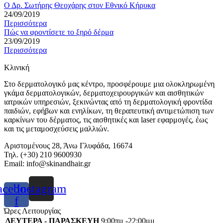
Ο Δρ. Σωτήρης Θεοχάρης στον Εθνικό Κήρυκα
24/09/2019
Περισσότερα
Πώς να φροντίσετε το ξηρό δέρμα
23/09/2019
Περισσότερα
Κλινική
Στο δερματολογικό μας κέντρο, προσφέρουμε μια ολοκληρωμένη
γκάμα δερματολογικών, δερματοχειρουργικών και αισθητικών
ιατρικών υπηρεσιών, ξεκινώντας από τη δερματολογική φροντίδα
παιδιών, εφήβων και ενηλίκων, τη θεραπευτική αντιμετώπιση των
καρκίνων του δέρματος, τις αισθητικές και laser εφαρμογές, έως
και τις μεταμοσχεύσεις μαλλιών.
Αριστομένους 28, Άνω Γλυφάδα, 16674
Τηλ. (+30) 210 9600930
Email:
info@skinandhair.gr
acebook-
Instagram
f
Ώρες Λειτουργίας
ΔΕΥΤΕΡΑ - ΠΑΡΑΣΚΕΥΗ
9:00πμ -22:00μμ