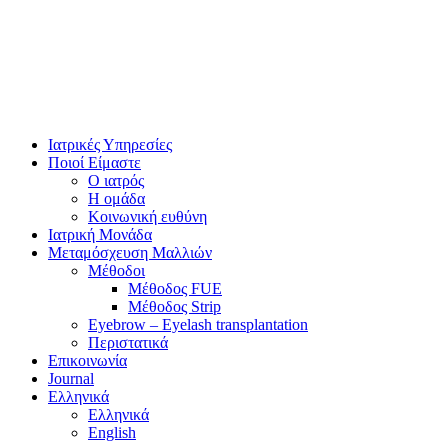
Ιατρικές Υπηρεσίες
Ποιοί Είμαστε
Ο ιατρός
Η ομάδα
Κοινωνική ευθύνη
Ιατρική Μονάδα
Μεταμόσχευση Μαλλιών
Μέθοδοι
Μέθοδος FUE
Μέθοδος Strip
Eyebrow – Eyelash transplantation
Περιστατικά
Επικοινωνία
Journal
Ελληνικά
Ελληνικά
English