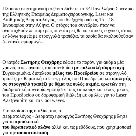
ο
Πλούσια επιστημονική ατζέντα διέθετε το 3
Πανελλήνιο Συνέδριο
της Ελληνικής Εταιρείας Δερματοχειρουργικής, Laser και
Αισθητικής Δερματολογίας, που διεξήχθη από τις 15 – 18
Ιανουαρίου στην Αθήνα. Ο στόχος του συνεδρίου ήταν να
αναπτυχθούν λεπτομερώς οι νεότερες θεραπευτικές τεχνικές στους
εν λόγω τομείς με στρογγυλά τραπέζια, τα οποία θα ακολουθούσαν
ζωντανές εφαρμογές.
Ο ιατρός
Σωτήρης Θεοχάρης
έδωσε το παρόν, για ακόμα μία
χρονιά, στις εργασίες του συνεδρίου
με πολλαπλή συμμετοχή
.
Συγκεκριμένα, διετέλεσε
μέλος του Προεδρείου
σε στρογγυλό
τραπέζι με θεματική το laser, μέλος του Προεδρείου και
ομιλητής
σε στρογγυλό τραπέζι με θέμα τις ουλές ακμής
,
ερωτών
στη
διαδραστική συνεδρία «ρωτήστε τους ειδικούς» και τέλος, μέλος
του Προεδρείου σε δορυφορική διάλεξη με ομιλίες για το Laser
Αλεξανδρίτη και τα Cool waves.
Στο πλαίσιο της ομιλίας του, ο
Δερματολόγος – Δερματοχειρουργός Σωτήρης Θεοχάρης μίλησε
για το
προσωπικό
του θεραπευτικό πλάνο
αλλά και τις μεθόδους, που χρησιμοποιεί
για την
αποκατάσταση