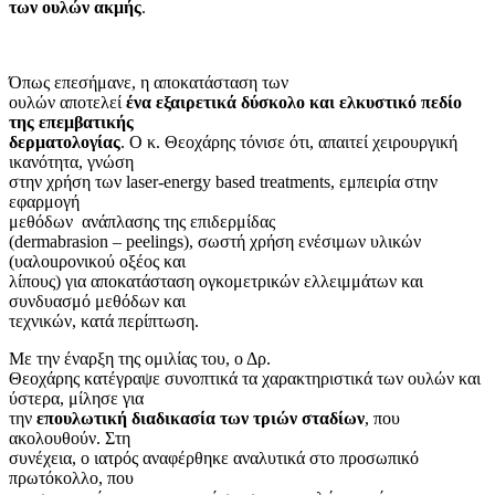
των ουλών ακμής
.
Όπως επεσήμανε, η αποκατάσταση των
ουλών αποτελεί
ένα εξαιρετικά δύσκολο και ελκυστικό πεδίο
της επεμβατικής
δερματολογίας
. Ο κ. Θεοχάρης τόνισε ότι, απαιτεί χειρουργική
ικανότητα, γνώση
στην χρήση των laser-energy based treatments, εμπειρία στην
εφαρμογή
μεθόδων ανάπλασης της επιδερμίδας
(dermabrasion – peelings), σωστή χρήση ενέσιμων υλικών
(υαλοuρονικού οξέος και
λίπους) για αποκατάσταση ογκομετρικών ελλειμμάτων και
συνδυασμό μεθόδων και
τεχνικών, κατά περίπτωση.
Με την έναρξη της ομιλίας του, ο Δρ.
Θεοχάρης κατέγραψε συνοπτικά τα χαρακτηριστικά των ουλών και
ύστερα, μίλησε για
την
επουλωτική διαδικασία των τριών σταδίων
, που
ακολουθούν. Στη
συνέχεια, ο ιατρός αναφέρθηκε αναλυτικά στο προσωπικό
πρωτόκολλο, που