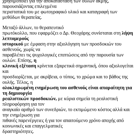
χρησιμοποιεί για την αποκατάσταση των ουλών ακμής,
παρουσιάζοντας επιλεγμένα
περιστατικά του με φωτογραφικό υλικό και καταγραφή των
μεθόδων θεραπείας.
Μεταξύ άλλων, το θεραπευτικό
πρωτόκολλο, που εφαρμόζει ο Δρ. Θεοχάρης συνίσταται στη
λήψη
λεπτομερούς
ιστορικού
με έμφαση στην αξιολόγηση των προσδοκιών του
ασθενούς, χωρίς να
παραβλέπει τις ψυχολογικές επιπτώσεις από την παρουσία των
ουλών. Επίσης,
η
κλινική εξέταση
κρίνεται εξαιρετικά σημαντική, όπου αξιολογείται
και
προσδιορίζεται, με ακρίβεια, ο τύπος, το χρώμα και το βάθος της
ουλής. Τέλος, η
ολοκληρωμένη ενημέρωση του ασθενούς είναι απαραίτητη για
τη δημιουργία
ρεαλιστικών προσδοκιών,
με κύρια σημεία τη ρεαλιστική
πληροφόρηση για τον
αναγκαίο αριθμό των συνεδριών, το εκτιμώμενο κόστος αλλά και
την ενημέρωση για
πιθανές παρενέργειες ή για τον απαιτούμενο χρόνο αποχής από
κοινωνικές και επαγγελματικές
δραστηριότητες.