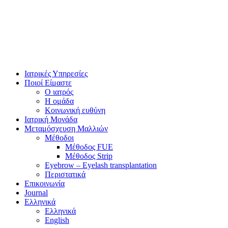
Ιατρικές Υπηρεσίες
Ποιοί Είμαστε
Ο ιατρός
Η ομάδα
Κοινωνική ευθύνη
Ιατρική Μονάδα
Μεταμόσχευση Μαλλιών
Μέθοδοι
Μέθοδος FUE
Μέθοδος Strip
Eyebrow – Eyelash transplantation
Περιστατικά
Επικοινωνία
Journal
Ελληνικά
Ελληνικά
English