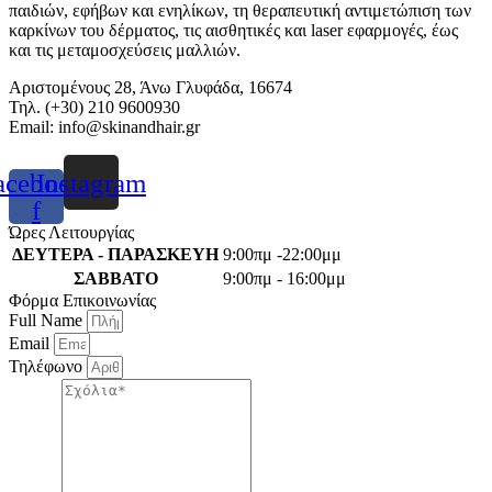
παιδιών, εφήβων και ενηλίκων, τη θεραπευτική αντιμετώπιση των
καρκίνων του δέρματος, τις αισθητικές και laser εφαρμογές, έως
και τις μεταμοσχεύσεις μαλλιών.
Αριστομένους 28, Άνω Γλυφάδα, 16674
Τηλ. (+30) 210 9600930
Email:
info@skinandhair.gr
acebook-
Instagram
f
Ώρες Λειτουργίας
ΔΕΥΤΕΡΑ - ΠΑΡΑΣΚΕΥΗ
9:00πμ -22:00μμ
ΣΑΒΒΑΤΟ
9:00πμ - 16:00μμ
Φόρμα Επικοινωνίας
Full Name
Email
Τηλέφωνο