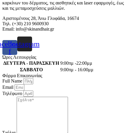
καρκίνων του δέρματος, τις αισθητικές και laser εφαρμογές, έως
και τις μεταμοσχεύσεις μαλλιών.
Αριστομένους 28, Άνω Γλυφάδα, 16674
Τηλ. (+30) 210 9600930
Email:
info@skinandhair.gr
acebook-
Instagram
f
Ώρες Λειτουργίας
ΔΕΥΤΕΡΑ - ΠΑΡΑΣΚΕΥΗ
9:00πμ -22:00μμ
ΣΑΒΒΑΤΟ
9:00πμ - 16:00μμ
Φόρμα Επικοινωνίας
Full Name
Email
Τηλέφωνο
Σχόλια