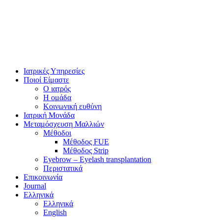
Ιατρικές Υπηρεσίες
Ποιοί Είμαστε
Ο ιατρός
Η ομάδα
Κοινωνική ευθύνη
Ιατρική Μονάδα
Μεταμόσχευση Μαλλιών
Μέθοδοι
Μέθοδος FUE
Μέθοδος Strip
Eyebrow – Eyelash transplantation
Περιστατικά
Επικοινωνία
Journal
Ελληνικά
Ελληνικά
English