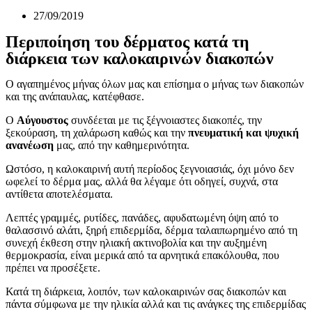
27/09/2019
Περιποίηση του δέρματος κατά τη
διάρκεια των καλοκαιρινών διακοπών
Ο αγαπημένος μήνας όλων μας και επίσημα ο μήνας των διακοπών
και της ανάπαυλας, κατέφθασε.
Ο
Αύγουστος
συνδέεται με τις ξέγνοιαστες διακοπές, την
ξεκούραση, τη χαλάρωση καθώς και την
πνευματική και ψυχική
ανανέωση
μας, από την καθημερινότητα.
Ωστόσο, η καλοκαιρινή αυτή περίοδος ξεγνοιασιάς, όχι μόνο δεν
ωφελεί το δέρμα μας, αλλά θα λέγαμε ότι οδηγεί, συχνά, στα
αντίθετα αποτελέσματα.
Λεπτές γραμμές, ρυτίδες, πανάδες, αφυδατωμένη όψη από το
θαλασσινό αλάτι, ξηρή επιδερμίδα, δέρμα ταλαιπωρημένο από τη
συνεχή έκθεση στην ηλιακή ακτινοβολία και την αυξημένη
θερμοκρασία, είναι μερικά από τα αρνητικά επακόλουθα, που
πρέπει να προσέξετε.
Κατά τη διάρκεια, λοιπόν, των καλοκαιρινών σας διακοπών και
πάντα σύμφωνα με την ηλικία αλλά και τις ανάγκες της επιδερμίδας