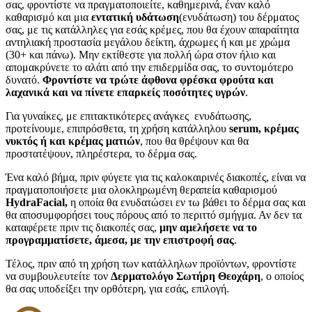
σας, φροντίστε να πραγματοποιείτε, καθημερινά, έναν καλό
καθαρισμό και μια
εντατική υδάτωση
(ενυδάτωση) του δέρματος
σας, με τις κατάλληλες για εσάς κρέμες, που θα έχουν απαραίτητα
αντηλιακή προστασία μεγάλου δείκτη, άχρωμες ή και με χρώμα
(30+ και πάνω). Μην εκτίθεστε για πολλή ώρα στον ήλιο και
απομακρύνετε το αλάτι από την επιδερμίδα σας, το συντομότερο
δυνατό.
Φροντίστε να τρώτε άφθονα φρέσκα φρούτα και
λαχανικά και να πίνετε επαρκείς ποσότητες υγρών
.
Για γυναίκες, με επιτακτικότερες ανάγκες ενυδάτωσης,
προτείνουμε, επιπρόσθετα, τη χρήση κατάλληλου
serum
, κρέμας
νυκτός ή και κρέμας ματιών
, που θα θρέψουν και θα
προστατέψουν, πληρέστερα, το δέρμα σας.
Ένα καλό βήμα, πριν φύγετε για τις καλοκαιρινές διακοπές, είναι να
πραγματοποιήσετε μια ολοκληρωμένη θεραπεία καθαρισμού
HydraFacial
,
η οποία θα ενυδατώσει εν τω βάθει το δέρμα σας και
θα αποσυμφορήσει τους πόρους από το περιττό σμήγμα. Αν δεν τα
καταφέρετε πριν τις διακοπές σας,
μην αμελήσετε να το
προγραμματίσετε, άμεσα, με την επιστροφή σας
.
Τέλος, πριν από τη χρήση των κατάλληλων προϊόντων, φροντίστε
να συμβουλευτείτε τον
Δερματολόγο Σωτήρη Θεοχάρη
, ο οποίος
θα σας υποδείξει την ορθότερη, για εσάς, επιλογή.