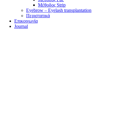
Μέθοδος Strip
Eyebrow – Eyelash transplantation
Περιστατικά
Επικοινωνία
Journal