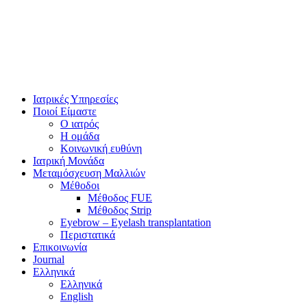
Ιατρικές Υπηρεσίες
Ποιοί Είμαστε
Ο ιατρός
Η ομάδα
Κοινωνική ευθύνη
Ιατρική Μονάδα
Μεταμόσχευση Μαλλιών
Μέθοδοι
Μέθοδος FUE
Μέθοδος Strip
Eyebrow – Eyelash transplantation
Περιστατικά
Επικοινωνία
Journal
Ελληνικά
Ελληνικά
English