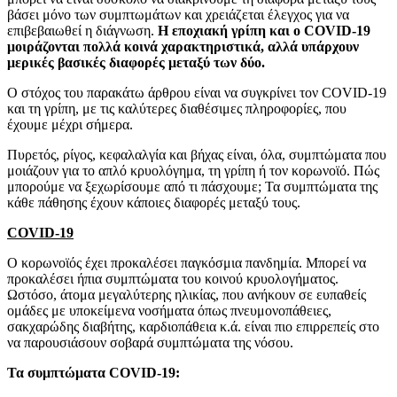
βάσει μόνο των συμπτωμάτων και χρειάζεται έλεγχος για να
επιβεβαιωθεί η διάγνωση.
Η εποχιακή γρίπη και ο COVID-19
μοιράζονται πολλά κοινά χαρακτηριστικά, αλλά υπάρχουν
μερικές βασικές διαφορές μεταξύ των δύο.
Ο στόχος του παρακάτω άρθρου είναι να συγκρίνει τον COVID-19
και τη γρίπη, με τις καλύτερες διαθέσιμες πληροφορίες, που
έχουμε μέχρι σήμερα.
Πυρετός, ρίγος, κεφαλαλγία και βήχας είναι, όλα, συμπτώματα που
μοιάζουν για το απλό κρυολόγημα, τη γρίπη ή τον κορωνοϊό. Πώς
μπορούμε να ξεχωρίσουμε από τι πάσχουμε; Τα συμπτώματα της
κάθε πάθησης έχουν κάποιες διαφορές μεταξύ τους.
COVID-19
Ο κορωνοϊός έχει προκαλέσει παγκόσμια πανδημία. Μπορεί να
προκαλέσει ήπια συμπτώματα του κοινού κρυολογήματος.
Ωστόσο, άτομα μεγαλύτερης ηλικίας, που ανήκουν σε ευπαθείς
ομάδες με υποκείμενα νοσήματα όπως πνευμονοπάθειες,
σακχαρώδης διαβήτης, καρδιοπάθεια κ.ά. είναι πιο επιρρεπείς στο
να παρουσιάσουν σοβαρά συμπτώματα της νόσου.
Τα συμπτώματα COVID-19: