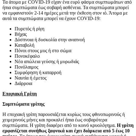
Τα άτομα με COVID-19 είχαν ένα ευρύ φάσμα συμπτωμάτων από
ήπια συμπτώματα έως σοβαρή ασθένεια. Τα συμπτώματα μπορεί
να εμφανιστούν 2-14 ημέρες μετά την έκθεση στον ιό. Άτομα με
αυτά τα συμπτώματα μπορεί να έχουν COVID-19:
Πυρετός ή ρίγη
Βήχας
Δύσπνοια ή δυσκολία στην αναπνοή
Καταβολή
Πόνοι στους μυς ή στο σώμα
Πονοκέφαλο
Νέα απώλεια γεύσης ή μυρωδιάς
Πονόλαιμος
Συμφόρηση ή καταρροή
Ναυτία ή έμετος
Διάρροια
Εποχιακή Γρίπη
Συμπτώματα γρίπης
Η εποχιακή γρίπη παρουσιάζεται κυρίως τους φθινοπωρινούς ή
χειμερινούς μήνες και προκαλεί ήπια έως σοβαρότερα
συμπτώματα. Η γρίπη διαφέρει από το κοινό κρυολόγημα.
Η γρίπη
εμφανίζεται συνήθως ξαφνικά και έχει διάρκεια από 5 έως 10