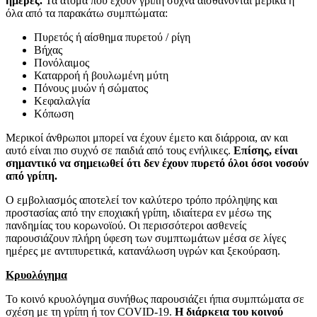
ημέρες.
Τα άτομα που έχουν γρίπη συχνά αισθάνονται μερικά ή
όλα από τα παρακάτω συμπτώματα:
Πυρετός ή αίσθημα πυρετού / ρίγη
Βήχας
Πονόλαιμος
Καταρροή ή βουλωμένη μύτη
Πόνους μυών ή σώματος
Κεφαλαλγία
Κόπωση
Μερικοί άνθρωποι μπορεί να έχουν έμετο και διάρροια, αν και
αυτό είναι πιο συχνό σε παιδιά από τους ενήλικες.
Επίσης, είναι
σημαντικό να σημειωθεί ότι δεν έχουν πυρετό όλοι όσοι νοσούν
από γρίπη.
Ο εμβολιασμός αποτελεί τον καλύτερο τρόπο πρόληψης και
προστασίας από την εποχιακή γρίπη, ιδιαίτερα εν μέσω της
πανδημίας του κορωνοϊού. Οι περισσότεροι ασθενείς
παρουσιάζουν πλήρη ύφεση των συμπτωμάτων μέσα σε λίγες
ημέρες με αντιπυρετικά, κατανάλωση υγρών και ξεκούραση.
Κρυολόγημα
Το κοινό κρυολόγημα συνήθως παρουσιάζει ήπια συμπτώματα σε
σχέση με τη γρίπη ή τον COVID-19.
Η διάρκεια του κοινού