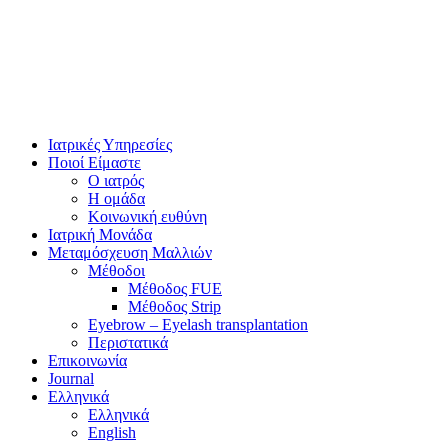
Ιατρικές Υπηρεσίες
Ποιοί Είμαστε
Ο ιατρός
Η ομάδα
Κοινωνική ευθύνη
Ιατρική Μονάδα
Μεταμόσχευση Μαλλιών
Μέθοδοι
Μέθοδος FUE
Μέθοδος Strip
Eyebrow – Eyelash transplantation
Περιστατικά
Επικοινωνία
Journal
Ελληνικά
Ελληνικά
English