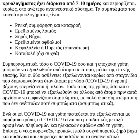
κρυολογήματος έχει διάρκεια από 7-10 ημέρες
και περιορίζεται,
κυρίως, στο ανώτερο αναπνευστικό σύστημα. Τα συμπτώματα του
κοινού κρυολογήματος είναι:
Ρινική συμφόρηση και καταρροή
Ερεθισμένος λαιμός
Ξηρός Βήχας
Ερεθισμένοι οφθαλμοί
Κεφαλαλγία ή Πυρετός (σπανιότερα)
Καταβολή (όχι συχνά)
Συμπερασματικά, τόσο ο COVID-19 όσο και η εποχιακή γρίπη
μπορούν να εξαπλωθούν από άτομο σε άτομο, μέσω της στενής
επαφής. Και οι δύο ασθένειες εξαπλώνονται κυρίως από σταγονίδια
που δημιουργούνται όταν άτομα με νόσο (COVID-19 ή γρίπη)
βήχουν, φτερνίζονται ή μιλούν. Τόσο ο ιός της γρίπης όσο και ο
COVID-19 μπορεί να εξαπλωθούν σε άλλους από άτομα πριν αυτά
αρχίσουν να εμφανίζουν συμπτώματα, με πολύ ήπια συμπτώματα ή
που δεν ανέπτυξαν ποτέ συμπτώματα (ασυμπτωματικά).
Ενώ οι ιοί COVID-19 και γρίπη πιστεύεται ότι εξαπλώνονται με
παρόμοιο τρόπο, ο COVID-19 είναι πιο μεταδοτικός μεταξύ
ορισμένων πληθυσμών και ηλικιακών ομάδων από τη γρίπη.
Επίσης, ο νέος κορωνοϊός προκαλεί πολύ συχνά πυρετό, ξηρό βήχα
και δύσπνοια και επηρεάζει περισσότερο το αναπνευστικό