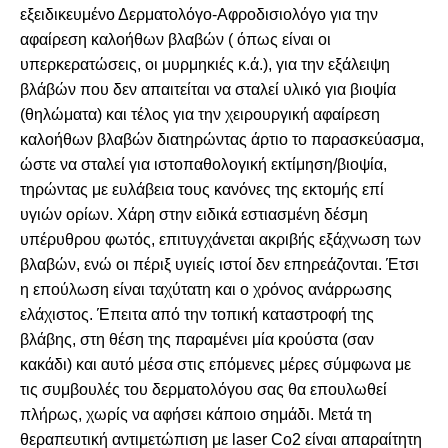
εξειδικευμένο Δερματολόγο-Αφροδισιολόγο για την
αφαίρεση καλοήθων βλαβών ( όπως είναι οι
υπερκερατώσεις, οι μυρμηκιές κ.ά.), για την εξάλειψη
βλάβών που δεν απαιτείται να σταλεί υλικό για βιοψία
(θηλώματα) και τέλος για την χειρουργική αφαίρεση
καλοήθων βλαβών διατηρώντας άρτιο το παρασκεύασμα,
ώστε να σταλεί για ιστοπαθολογική εκτίμηση/βιοψία,
τηρώντας με ευλάβεια τους κανόνες της εκτομής επί
υγιών ορίων. Χάρη στην ειδικά εστιασμένη δέσμη
υπέρυθρου φωτός, επιτυγχάνεται ακριβής εξάχνωση των
βλαβών, ενώ οι πέριξ υγιείς ιστοί δεν επηρεάζονται. Έτσι
η επούλωση είναι ταχύτατη και ο χρόνος ανάρρωσης
ελάχιστος. Έπειτα από την τοπική καταστροφή της
βλάβης, στη θέση της παραμένει μία κρούστα (σαν
κακάδι) και αυτό μέσα στις επόμενες μέρες σύμφωνα με
τις συμβουλές του δερματολόγου σας θα επουλωθεί
πλήρως, χωρίς να αφήσει κάποιο σημάδι. Μετά τη
θεραπευτική αντιμετώπιση με laser Co2 είναι απαραίτητη