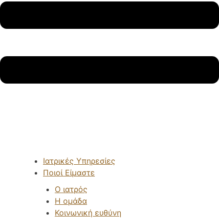
Ιατρικές Υπηρεσίες
Ποιοί Είμαστε
Ο ιατρός
Η ομάδα
Κοινωνική ευθύνη