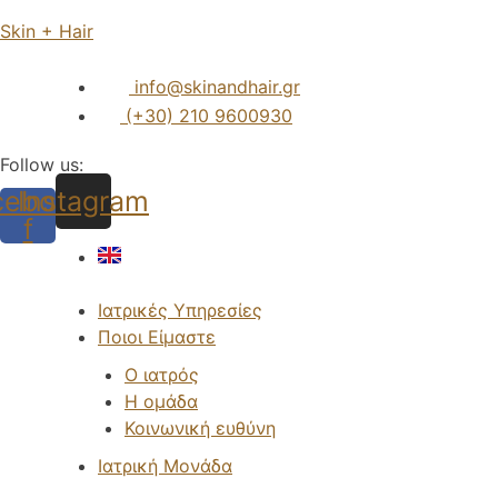
Skin + Hair
info@skinandhair.gr
(+30) 210 9600930
Follow us:
cebook-
Instagram
f
Menu
Ιατρικές Υπηρεσίες
Ποιοι Είμαστε
Ο ιατρός
Η ομάδα
Κοινωνική ευθύνη
Ιατρική Μονάδα