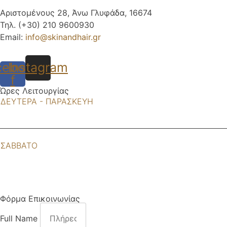
Αριστομένους 28, Άνω Γλυφάδα, 16674
Τηλ. (+30) 210 9600930
Email:
info@skinandhair.gr
cebook-
Instagram
f
Ώρες Λειτουργίας
ΔΕΥΤΕΡΑ - ΠΑΡΑΣΚΕΥΗ
9:00πμ -22:00μμ
ΣΑΒΒΑΤΟ
9:00πμ - 16:00μμ
Φόρμα Επικοινωνίας
Full Name