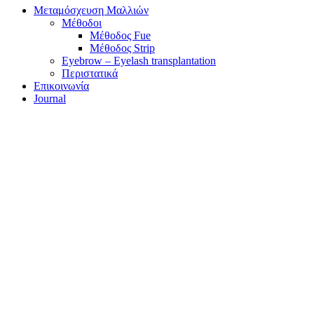
Μεταμόσχευση Μαλλιών
Μέθοδοι
Μέθοδος Fue
Μέθοδος Strip
Eyebrow – Eyelash transplantation
Περιστατικά
Επικοινωνία
Journal