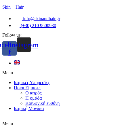
Skin + Hair
info@skinandhair.gr
(+30) 210 9600930
Follow us:
acebook-
Instagram
f
Menu
Ιατρικές Υπηρεσίες
Ποιοι Είμαστε
Ο ιατρός
Η ομάδα
Κοινωνική ευθύνη
Ιατρική Μονάδα
Menu