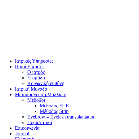
Ιατρικές Υπηρεσίες
Ποιοί Είμαστε
Ο ιατρός
Η ομάδα
Κοινωνική ευθύνη
Ιατρική Μονάδα
Μεταμόσχευση Μαλλιών
Μέθοδοι
Μέθοδος FUE
Μέθοδος Strip
Eyebrow – Eyelash transplantation
Περιστατικά
Επικοινωνία
Journal