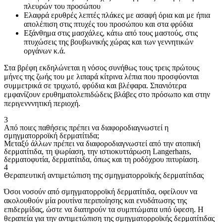
πλευρών του προσώπου
Ελαφρά ερυθρές λεπτές πλάκες με ασαφή όρια και με ήπια
απολέπιση στις πτυχές του προσώπου και στα φρύδια
Εξάνθημα στις μασχάλες, κάτω από τους μαστούς, στις
πτυχώσεις της βουβωνικής χώρας και των γεννητικών
οργάνων κ.ά.
Στα βρέφη εκδηλώνεται η νόσος συνήθως τους τρεις πρώτους
μήνες της ζωής του με λιπαρά κίτρινα λέπια που προσφύονται
συμμετρικά σε τριχωτό, φρύδια και βλέφαρα. Σπανιότερα
εμφανίζουν ερυθηματολεπιδώδεις βλάβες στο πρόσωπο και στην
περιγενννητική περιοχή.
3
Από ποιες παθήσεις πρέπει να διαφοροδιαγνωστεί η
σμηγματορροϊκή δερματίτιδα;
Μεταξύ άλλων πρέπει να διαφοροδιαγνωστεί από την ατοπική
δερματίτιδα, τη ψωρίαση, την ιστιοκυττάρωση Langerhans,
δερματοφυτία, δερματίτιδα, όπως και τη ροδόχρου πιτυρίαση.
4
Θεραπευτική αντιμετώπιση της σμηγματορροϊκής δερματίτιδας
Όσοι νοσούν από σμηγματορροϊκή δερματίτιδα, οφείλουν να
ακολουθούν μία ρουτίνα περιποίησης και ενυδάτωσης της
επιδερμίδας, ώστε να διατηρούν τα συμπτώματα υπό ύφεση. Η
θεραπεία για την αντιμετώπιση της σμηγματορροϊκής δερματίτιδας