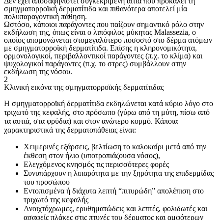
Δεν έχει αποσαφηνιστεί συγκεκριμένη αιτία που προκαλεί τη
σμηγματορροϊκή δερματίτιδα και πιθανότερα αποτελεί μία
πολυπαραγοντική πάθηση.
Ωστόσο, κάποιοι παράγοντες που παίζουν σημαντικό ρόλο στην
εκδήλωση της, όπως είναι ο λιπόφιλος μύκητας Malassezia, ο
οποίος απομονώνεται στομεγαλύτερο ποσοστό στο δέρμα ατόμων
με σμηγματορροϊκή δερματίτιδα. Επίσης η κληρονομικότητα,
ορμονολογικοί, περιβαλλοντικοί παράγοντες (π.χ. το κλίμα) και
ψυχολογικοί παράγοντες (π.χ. το στρες) συμβάλλουν στην
εκδήλωση της νόσου.
2
Κλινική εικόνα της σμηγματορροϊκής δερματίτιδας
Η σμηγματορροϊκή δερματίτιδα εκδηλώνεται κατά κύριο λόγο στο
τριχωτό της κεφαλής, στο πρόσωπο (γύρω από τη μύτη, πίσω από
τα αυτιά, στα φρύδια) και στον ανώτερο κορμό. Κάποια
χαρακτηριστικά της δερματοπάθειας είναι:
Χειμερινές εξάρσεις, βελτίωση το καλοκαίρι μετά από την
έκθεση στον ήλιο (υποτροπιάζουσα νόσος),
Ελεγχόμενος κνησμός τις περισσότερες φορές
Συνυπάρχουν η λιπαρότητα με την ξηρότητα της επιδερμίδας
του προσώπου
Εντοπισμένα ή διάχυτα λεπτή “πιτυρώδη” απολέπιση στο
τριχωτό της κεφαλής
Ανοιχτόχρωμες, ερυθηματώδεις και λεπτές, φολιδωτές και
ασαφείς πλάκες στις πτυχές του δέρματος και αμφότερων