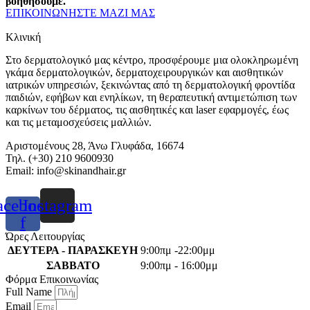
βοηθήσουμε.
ΕΠΙΚΟΙΝΩΝΗΣΤΕ ΜΑΖΙ ΜΑΣ
Κλινική
Στο δερματολογικό μας κέντρο, προσφέρουμε μια ολοκληρωμένη
γκάμα δερματολογικών, δερματοχειρουργικών και αισθητικών
ιατρικών υπηρεσιών, ξεκινώντας από τη δερματολογική φροντίδα
παιδιών, εφήβων και ενηλίκων, τη θεραπευτική αντιμετώπιση των
καρκίνων του δέρματος, τις αισθητικές και laser εφαρμογές, έως
και τις μεταμοσχεύσεις μαλλιών.
Αριστομένους 28, Άνω Γλυφάδα, 16674
Τηλ. (+30) 210 9600930
Email:
info@skinandhair.gr
acebook-
Instagram
f
Ώρες Λειτουργίας
ΔΕΥΤΕΡΑ - ΠΑΡΑΣΚΕΥΗ
9:00πμ -22:00μμ
ΣΑΒΒΑΤΟ
9:00πμ - 16:00μμ
Φόρμα Επικοινωνίας
Full Name
Email