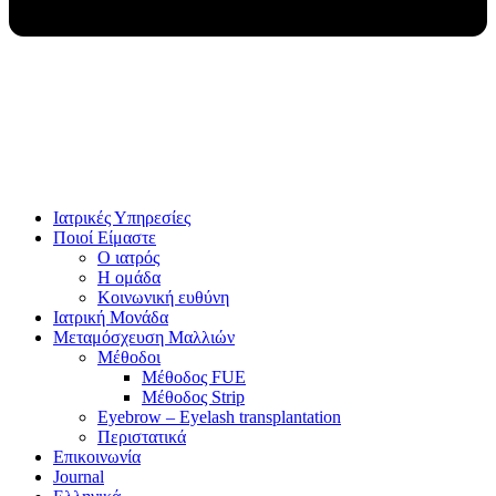
Ιατρικές Υπηρεσίες
Ποιοί Είμαστε
Ο ιατρός
Η ομάδα
Κοινωνική ευθύνη
Ιατρική Μονάδα
Μεταμόσχευση Μαλλιών
Μέθοδοι
Μέθοδος FUE
Μέθοδος Strip
Eyebrow – Eyelash transplantation
Περιστατικά
Επικοινωνία
Journal