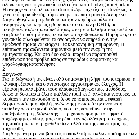
αλωπεκίας για το γυναικείο φύλο είναι κατά Ludwig και Sinclair.
Η ανδρογενετική αλωπεκία στους άνδρες σχετίζεται, συνήθως, με
γενετική προδιάθεση, σύμφωνα με τα επιστημονικά δεδομένα.
Στην παθογένεσή της διαδραματίζουν κυρίαρχο ρόλο τα
ανδρογόνα, και κυρίως η διυδροτεστοστερόνη (DHT), με
μεταβολές τόσο στα επίπεδά τους, στο μεταβολισμό τους αλλά και
στη δραστηριότητά τους σε επίπεδο τριχοθυλακίου. Παρόμοια, στο
γυναικείο φύλο φαίνεται τα ανδρογόνα να επηρεάζουν την
εμφάνισή της και να υπάρχει μία κληρονομική επιβάρυνση. Η
επίπτωσή της αυξάνεται σημαντικά μετά την έναρξη της
εμμηνόπαυσης. Και στα δυο φύλα μπορεί να παρατηρηθεί
επιδείνωση του προβλήματος σε περιόδους σωματικής και
ψυχολογικής καταπόνησης.
2
Διάγνωση
Για τη διάγνωσή της είναι πολύ σημαντική η λήψη του ιστορικού, η
κλινική εξέταση και ο αντίστοιχος εργαστηριακός έλεγχος. Η
εξέταση περιλαμβάνει τόσο κλασικές διαγνωστικές μεθόδους,
όπως τη δοκιμασία έλξης μαλλιών (pull test), αλλά και νεότερες, με
κυρίαρχη την τριχοσκόπηση, όπου χρησιμοποιείται ψηφιακή
δερματοσκόπηση υψηλής ανάλυσης με σκοπό την ανεύρεση
παθολογίας στα τριχοθυλάκια, που μας κατευθύνει στην
επιβεβαίωση της διάγνωσης. Η τριχοσκόπηση με το ψηφιακό
τριχόγραμμα, επίσης, μας επιτρέπει την αξιολόγηση του πάχους,
της ποιότητας των τριχοθυλακίων, αλλά και της πυκνότητας της
τριχοφυΐας.
Στη διερεύνηση είναι βασικός ο αποκλεισμός άλλων συστηματικών
αιτίων, που μπορεί να προκαλούν τριχόπτωση, όπως η