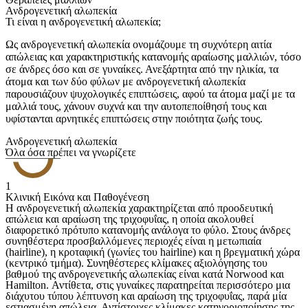
Ανδρογενετική αλωπεκία
Τι είναι η ανδρογενετική αλωπεκία;
Ως ανδρογενετική αλωπεκία ονομάζουμε τη συχνότερη αιτία
απώλειας και χαρακτηριστικής κατανομής αραίωσης μαλλιών, τόσο
σε άνδρες όσο και σε γυναίκες. Ανεξάρτητα από την ηλικία, τα
άτομα και των δύο φύλων με ανδρογενετική αλωπεκία
παρουσιάζουν ψυχολογικές επιπτώσεις, αφού τα άτομα μαζί με τα
μαλλιά τους, χάνουν συχνά και την αυτοπεποίθησή τους και
υφίστανται αρνητικές επιπτώσεις στην ποιότητα ζωής τους.
Ανδρογενετική αλωπεκία
Όλα όσα πρέπει να γνωρίζετε
1
Κλινική Εικόνα και Παθογένεση
Η ανδρογενετική αλωπεκία χαρακτηρίζεται από προοδευτική
απώλεια και αραίωση της τριχοφυΐας, η οποία ακολουθεί
διαφορετικό πρότυπο κατανομής ανάλογα το φύλο. Στους άνδρες
συνηθέστερα προσβαλλόμενες περιοχές είναι η μετωπιαία
(hairline), η κροταφική (γωνίες του hairline) και η βρεγματική χώρα
(κεντρικό τμήμα). Συνηθέστερες κλίμακες αξιολόγησης του
βαθμού της ανδρογενετικής αλωπεκίας είναι κατά Norwood και
Hamilton. Αντίθετα, στις γυναίκες παρατηρείται περισσότερο μια
διάχυτου τύπου λέπτυνση και αραίωση της τριχοφυΐας, παρά μία
εστιασμένη απώλεια. Αντίστοιχες κλίμακες κατηγοριοποίησης της