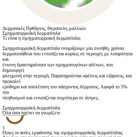
Δερματικές Παθήσεις
,
Θεραπείες μαλλιών
ΣμηγματορροΪκή δερματίτιδα
Tι είναι η σμηγματορροϊκή δερματίτιδα;
Σμηγματορροϊκή δερματίτιδα ονομάζουμε μία συνήθη, χρόνια
δερματοπάθεια που εντοπίζεται κυρίως σε περιοχές με λιπαρότητα
και
έντονη δραστηριότητα των σμηγματογόνων αδένων, που
δημιουργεί
φλεγμονή στην περιοχή. Παρατηρούνται υφέσεις και εξάρσεις, και
προκαλεί
ερύθημα και απολέπιση του πάσχοντος δέρματος. Αφορά το 5%
του
πληθυσμού και εντοπίζεται συχνότερα σε άντρες.
Σμηγματορροϊκή δερματίτιδα
Όλα όσα πρέπει να γνωρίζετε
1
Ποιες οι αιτίες εμφάνισης της σμηγματορροϊκής δερματίτιδας;