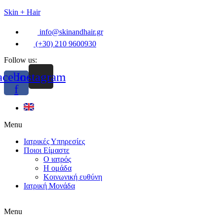
Skin + Hair
info@skinandhair.gr
(+30) 210 9600930
Follow us:
acebook-
Instagram
f
Menu
Ιατρικές Υπηρεσίες
Ποιοι Είμαστε
Ο ιατρός
Η ομάδα
Κοινωνική ευθύνη
Ιατρική Μονάδα
Menu