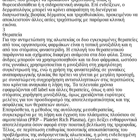
θυρεοειδοπάθεια ή η σιδηροπενική αναιμία. Επί ενδείξεων, ο
δερματολόγος μπορεί να κρίνει απαραίτητη τη διενέργεια
διαγνωστικής βιοψίας δέρματος και τριχοθυλακίου, προκειμένου να
αποκλειστούν άλλες αιτίες τριχόπτωσης με παρόμοια κλινική
εικόνα.
3
Θεραπεία
Για την αντιμετώπιση της αλωπεκίας οι δυο εγκεκριμένες θεραπείες
από τους οργανισμούς φαρμάκων είναι η τοπική μινοξιδίλη και η
από του στόματος φιναστερίδη. Η επιλογή του θεραπευτικού
παράγοντα και σχήματος διαφέρει ανάμεσα στα δύο φύλα. Στους
άνδρες μπορούν να χρησιμοποιηθούν και τα δυο φάρμακα, ωστόσο
στις γυναίκες χρησιμοποιείται η μινοξιδίλη στη χαμηλότερη
συγκέντρωσή της, ενώ η χρήση της φιναστερίδης σε γυναίκες
αναπαραγωγικής ηλικίας θα πρέπει να γίνεται με μεγάλη προσοχή,
με συνιστώμενη συγχορήγηση αντισυλληπτικών στις περιπτώσεις
που κρίνεται αναγκαία η λήψη της. Τα τελευταία χρόνια
εφαρμόζονται off label και άλλες θεραπείες, όπως η από του
στόματος χορήγηση μινοξιδίλης, όμως χρειάζονται ευρύτερες
μελέτες για τον προσδιορισμό της αποτελεσματικότητας και της
ασφάλειας των θεραπειών αυτών.
Επιπρόσθετα, η μέθοδος της αυτόλογης μεσοθεραπείας,
συγκεκριμένα με τη λήψη και έγχυση του πλάσματος πλούσιου σε
αιμοπετάλια (PRP – Platelet Rich Plasma), έχει δείξει ενθαρρυντικά
αποτελέσματα όσον αφορά στην ποιοτική βελτίωση της τριχοφυΐας.
Τέλος, σε περίπτωση επιθυμίας ποσοτικής αποκατάστασης του
προβλήματος της ανδρογενετικής αλωπεκίας, η μόνη ενδεδειγμένη
μέθοδος είναι η μεταμόσχευση μαλλιών. Ωστόσο, για την